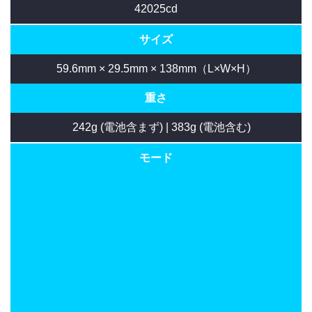
42025cd
サイズ
59.6mm × 29.5mm × 138mm（L×W×H）
重さ
242g (電池含まず) | 383g (電池含む)
モード