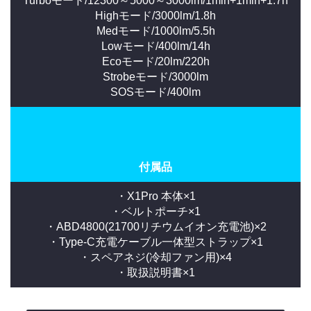
Turboモード/12300～5000～3000lm/1min+1min+1.7h
Highモード/3000lm/1.8h
Medモード/1000lm/5.5h
Lowモード/400lm/14h
Ecoモード/20lm/220h
Strobeモード/3000lm
SOSモード/400lm
付属品
・X1Pro 本体×1
・ベルトポーチ×1
・ABD4800(21700リチウムイオン充電池)×2
・Type-C充電ケーブル一体型ストラップ×1
・スペアネジ(冷却ファン用)×4
・取扱説明書×1