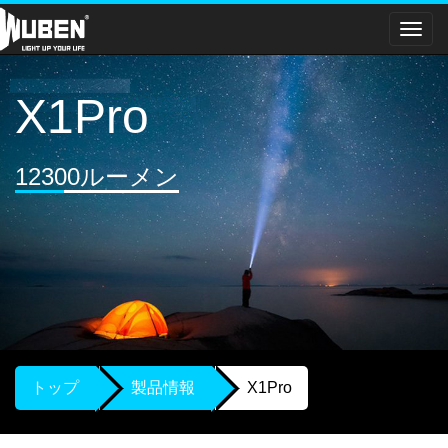
メ
ニ
ュ
ー
X1Pro
12300ルーメン
トップ
製品情報
X1Pro