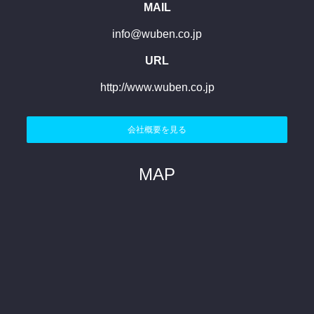
MAIL
info@wuben.co.jp
URL
http://www.wuben.co.jp
会社概要を見る
MAP