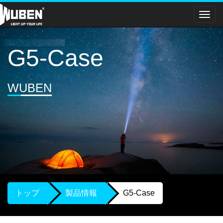
メ
ニ
ュ
ー
G5-Case
WUBEN
トップ
製品情報
G5-Case